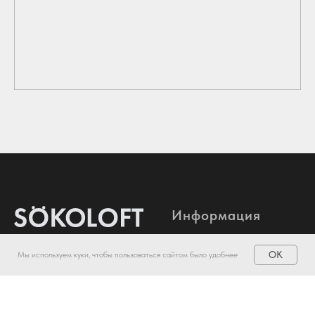
Информация
Договор-оферта
OK
Мы используем куки, чтобы пользоваться сайтом было удобнее
Политика
конфидициальности
© 2023 SOKOLOFT. ИП Соколов
Антон Александрович
Прайс на услуги